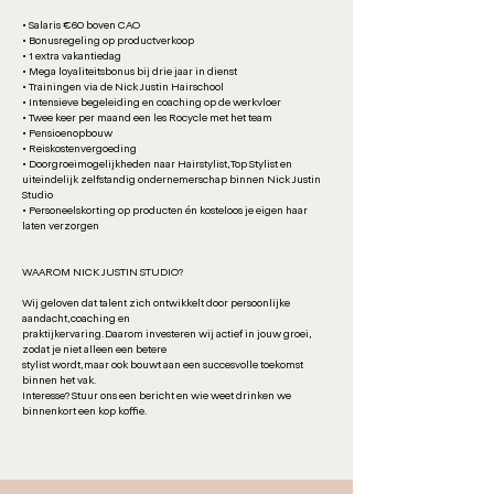
• Salaris €60 boven CAO
• Bonusregeling op productverkoop
• 1 extra vakantiedag
• Mega loyaliteitsbonus bij drie jaar in dienst
• Trainingen via de Nick Justin Hairschool
• Intensieve begeleiding en coaching op de werkvloer
• Twee keer per maand een les Rocycle met het team
• Pensioenopbouw
• Reiskostenvergoeding
• Doorgroeimogelijkheden naar Hairstylist, Top Stylist en
uiteindelijk zelfstandig ondernemerschap binnen Nick Justin
Studio
• Personeelskorting op producten én kosteloos je eigen haar
laten verzorgen
WAAROM NICK JUSTIN STUDIO?
Wij geloven dat talent zich ontwikkelt door persoonlijke
aandacht, coaching en
praktijkervaring. Daarom investeren wij actief in jouw groei,
zodat je niet alleen een betere
stylist wordt, maar ook bouwt aan een succesvolle toekomst
binnen het vak.
Interesse? Stuur ons een bericht en wie weet drinken we
binnenkort een kop koffie.