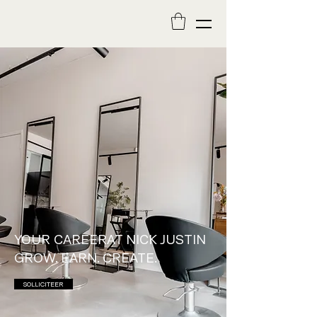
YOUR CAREER
AT NICK JUSTIN
GROW. EARN. CREATE.
SOLLICITEER