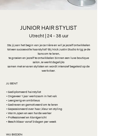
JUNIOR HAIR STYLIST
Utrecht | 24 - 38 uur
Sta jij aan het begin van je carrière en wil je jezelf ontwikkelen
tot een succesvolle haarstylist? Bij Nick Justin Studio krijg je de
kans om te leren,
te groeien en jezelf te ontwikkelen binnen een luxe boutique
salon. Je werkt dagelijks
samen met ervaren stylisten en wordt intensief begeleid op de
werkvloer.
JIJ BENT
• Gediplomeerd hairstylist
• Ongeveer 1 jaar werkzaam in het vak
• Leergierig en ambitieus
• Gedreven en gemotiveerd om te leren
• Gepassioneerd over haar, kleur en styling
• Warm, open en een harde werker
• Professioneel en klantgericht
• Beschikbaar vanaf 3 dagen per week
WIJ BIEDEN